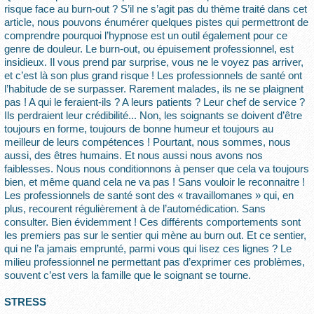
risque face au burn-out ? S’il ne s’agit pas du thème traité dans cet
article, nous pouvons énumérer quelques pistes qui permettront de
comprendre pourquoi l’hypnose est un outil également pour ce
genre de douleur. Le burn-out, ou épuisement professionnel, est
insidieux. Il vous prend par surprise, vous ne le voyez pas arriver,
et c’est là son plus grand risque ! Les professionnels de santé ont
l’habitude de se surpasser. Rarement malades, ils ne se plaignent
pas ! A qui le feraient-ils ? A leurs patients ? Leur chef de service ?
Ils perdraient leur crédibilité... Non, les soignants se doivent d’être
toujours en forme, toujours de bonne humeur et toujours au
meilleur de leurs compétences ! Pourtant, nous sommes, nous
aussi, des êtres humains. Et nous aussi nous avons nos
faiblesses. Nous nous conditionnons à penser que cela va toujours
bien, et même quand cela ne va pas ! Sans vouloir le reconnaitre !
Les professionnels de santé sont des « travaillomanes » qui, en
plus, recourent régulièrement à de l’automédication. Sans
consulter. Bien évidemment ! Ces différents comportements sont
les premiers pas sur le sentier qui mène au burn out. Et ce sentier,
qui ne l’a jamais emprunté, parmi vous qui lisez ces lignes ? Le
milieu professionnel ne permettant pas d’exprimer ces problèmes,
souvent c’est vers la famille que le soignant se tourne.
STRESS