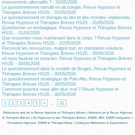
mouvements alternatifs ?
- 31/05/2026
Le questionnement narratif en alcoologie. Revue Hypnose et
Thérapies Brèves HS20.
- 31/05/2026
Le questionnement en thérapie du lien et des mondes relationnels.
Revue Hypnose et Thérapies Brèves HS20.
- 31/05/2026
Questionner un lombalgique. Revue Hypnose et Thérapies Brèves
HS20.
- 31/05/2026
Que ressentez-vous maintenant dans le corps ? Revue Hypnose
et Thérapies Brèves HS20.
- 31/05/2026
Percevoir les ressources, malgré tout, en orientation solutions.
Revue Hypnose et Thérapies Brèves HS20.
- 30/05/2026
«Il nous faudrait un miracle». Revue Hypnose et Thérapies Brèves
HS20.
- 30/05/2026
Le questionnement dans le modèle de Bruges. Revue Hypnose et
Thérapies Brèves HS20.
- 30/05/2026
Le questionnement stratégique de Palo Alto. Revue Hypnose et
Thérapies Brèves HS20.
- 30/05/2026
Comment pourriez-vous aller plus mal ? Revue Hypnose et
Thérapies Brèves HS20.
- 30/05/2026
1
2
3
4
5
»
...
31
Rédacteurs web de la Revue Hypnose et Thérapies Brèves
|
Abstracts de la Revue Hypnose
& Thérapies Brèves
|
De l'Hypnose et des Thérapies Brèves, EMDR, IMO, EMDR Intégrative
|
Formations Hypnose, EMDR et Thérapie Brève
|
Colloques Webinaires & Supervisions