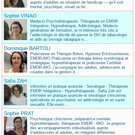
auprès d’adultes en situation de handicap — qu’il soit
mental, psychique, visuel ou lié...
Sophie VINAO
Médecin Psychothérapeute, Thérapeute en EMDR
Intégrative, Hypnothérapie, Addictologue. Médecin
généraliste de formation, je m’intéresse très vite à
l’addictologie et décide de passer le DIU de tabacologie
et aide au sevrage tabagique e...
Dominique BARTOLI
Praticienne en Thérapie Brève, Hypnose Ericksonnienne,
EMDR-IMO Praticienne en thérapie brève systémique et
stratégique, hypnothérapeute et praticienne Certifiée
EMDR-IMO, j’accompagne les adultes, adolescents et
couples dans la gestion d...
Safia ZAH
Infirmière en pratique avancée - Sexologue - Thérapeute
EMDR Intégrative - Hypnothérapeute.. Safia Zah est
infirmière en pratique avancée et sexologue clinicienne,
spécialisée en psychiatrie, en addictologie et en santé
sexuelle. Elle exerc...
Sophie PRAT
Psychologue clinicienne, préparatrice mentale,
hypnothérapeute, thérapeute EMDR - IMO. Je propose
des accompagnements individualisés auprès
d‘adolescents et adultes, en intégrant différentes