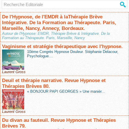
De l'Hypnose, de l'EMDR à laThérapie Brève
Intégrative. De la Formation au Thérapeute. Paris,
Marseille, Nancy, Annecy, Bordeaux.
Autour de l'Hypnose: EMDR, Thérapie Brève & Intégrative. De la
Formation au Thérapeute. Paris, Marseille, Nancy
Vaginisme et stratégie thérapeutique avec l'hypnose.
10ème Congrès Hypnose Douleur. Stéphanie Delacour,
Psychologue....
Laurent Gross
Deuil et thérapie narrative. Revue Hypnose et
Thérapies Brèves 80.
« BONJOUR PAPI GEORGES » Une manièr...
Laurent Gross
Du divan au fauteuil. Revue Hypnose et Thérapies
Brèves 79.