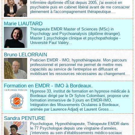
Infirmière diplômée d'État depuis 2005, j'ai exercé en
psychiatrie puis en cabinet libéral avant de me consacrer
pleinement à l'accompagnement thérapeutique....
Marie LIAUTARD
Thérapeute EMDR Master of Sciences (MSc) in
Psychology and Psychoanalysis (diplôme étranger).
Master 1 psychologie clinique et psychopathologie -
Université Paul Valéry...
Bruno LELORRAIN
Praticien EMDR - IMO, hypnothérapeute. Mon parcours
professionnel et personnel me permet de mettre mes
capacités au service de l'entreprise en diffusant et
mobilisant les ressources nécessaires au changement....
Formation en EMDR - IMO à Bordeaux.
Hypnose 33, institut de formation en hypnose médicale à
Bordeaux dirigé par le Dr Sylvie Colombani, propose une
formation immersive de 3 jours en EMDR-IMO,
Intégration des Mouvements Oculaires à Bordeaux,
animée par Laurence Adjadj et Laurent Gross....
Sandra PENTURE
Psychologue, Hypnothérapeute, Thérapeute EMDR dans
le 77 Psychologue depuis une vingtaine d’années,
j’interviens au sein d’établissements médico‑sociaux