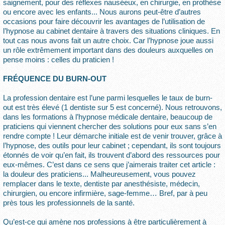
saignement, pour des réflexes nauséeux, en chirurgie, en prothèse
ou encore avec les enfants... Nous aurons peut-être d’autres
occasions pour faire découvrir les avantages de l’utilisation de
l’hypnose au cabinet dentaire à travers des situations cliniques. En
tout cas nous avons fait un autre choix. Car l’hypnose joue aussi
un rôle extrêmement important dans des douleurs auxquelles on
pense moins : celles du praticien !
FRÉQUENCE DU BURN-OUT
La profession dentaire est l’une parmi lesquelles le taux de burn-
out est très élevé (1 dentiste sur 5 est concerné). Nous retrouvons,
dans les formations à l’hypnose médicale dentaire, beaucoup de
praticiens qui viennent chercher des solutions pour eux sans s’en
rendre compte ! Leur démarche initiale est de venir trouver, grâce à
l’hypnose, des outils pour leur cabinet ; cependant, ils sont toujours
étonnés de voir qu’en fait, ils trouvent d’abord des ressources pour
eux-mêmes. C’est dans ce sens que j’aimerais traiter cet article :
la douleur des praticiens... Malheureusement, vous pouvez
remplacer dans le texte, dentiste par anesthésiste, médecin,
chirurgien, ou encore infirmière, sage-femme… Bref, par à peu
près tous les professionnels de la santé.
Qu’est-ce qui amène nos professions à être particulièrement à