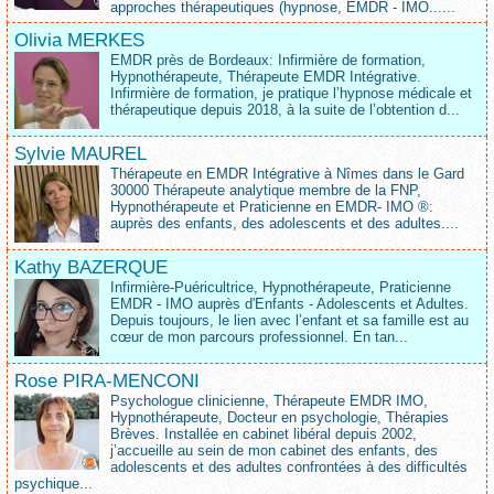
approches thérapeutiques (hypnose, EMDR - IMO......
Olivia MERKES
EMDR près de Bordeaux: Infirmière de formation,
Hypnothérapeute, Thérapeute EMDR Intégrative.
Infirmière de formation, je pratique l’hypnose médicale et
thérapeutique depuis 2018, à la suite de l’obtention d...
Sylvie MAUREL
Thérapeute en EMDR Intégrative à Nîmes dans le Gard
30000 Thérapeute analytique membre de la FNP,
Hypnothérapeute et Praticienne en EMDR- IMO ®:
auprès des enfants, des adolescents et des adultes....
Kathy BAZERQUE
Infirmière-Puéricultrice, Hypnothérapeute, Praticienne
EMDR - IMO auprès d'Enfants - Adolescents et Adultes.
Depuis toujours, le lien avec l’enfant et sa famille est au
cœur de mon parcours professionnel. En tan...
Rose PIRA-MENCONI
Psychologue clinicienne, Thérapeute EMDR IMO,
Hypnothérapeute, Docteur en psychologie, Thérapies
Brèves. Installée en cabinet libéral depuis 2002,
j’accueille au sein de mon cabinet des enfants, des
adolescents et des adultes confrontées à des difficultés
psychique...