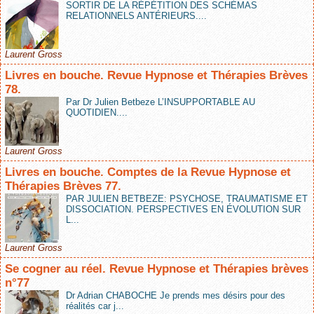
SORTIR DE LA RÉPÉTITION DES SCHÉMAS
RELATIONNELS ANTÉRIEURS....
Laurent Gross
Livres en bouche. Revue Hypnose et Thérapies Brèves
78.
Par Dr Julien Betbeze L’INSUPPORTABLE AU
QUOTIDIEN....
Laurent Gross
Livres en bouche. Comptes de la Revue Hypnose et
Thérapies Brèves 77.
PAR JULIEN BETBEZE: PSYCHOSE, TRAUMATISME ET
DISSOCIATION. PERSPECTIVES EN ÉVOLUTION SUR
L...
Laurent Gross
Se cogner au réel. Revue Hypnose et Thérapies brèves
n°77
Dr Adrian CHABOCHE Je prends mes désirs pour des
réalités car j...