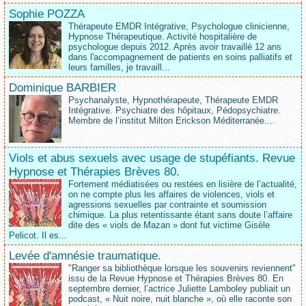
Sophie POZZA
Thérapeute EMDR Intégrative, Psychologue clinicienne,
Hypnose Thérapeutique. Activité hospitalière de
psychologue depuis 2012. Après avoir travaillé 12 ans
dans l'accompagnement de patients en soins palliatifs et
leurs familles, je travaill...
Dominique BARBIER
Psychanalyste, Hypnothérapeute, Thérapeute EMDR
Intégrative. Psychiatre des hôpitaux, Pédopsychiatre.
Membre de l’institut Milton Erickson Méditerranée....
Viols et abus sexuels avec usage de stupéfiants. Revue
Hypnose et Thérapies Brèves 80.
Fortement médiatisées ou restées en lisière de l’actualité,
on ne compte plus les affaires de violences, viols et
agressions sexuelles par contrainte et soumission
chimique. La plus retentissante étant sans doute l’affaire
dite des « viols de Mazan » dont fut victime Gisèle
Pelicot. Il es...
Levée d'amnésie traumatique.
"Ranger sa bibliothèque lorsque les souvenirs reviennent"
issu de la Revue Hypnose et Thérapies Brèves 80. En
septembre dernier, l’actrice Juliette Lamboley publiait un
podcast, « Nuit noire, nuit blanche », où elle raconte son