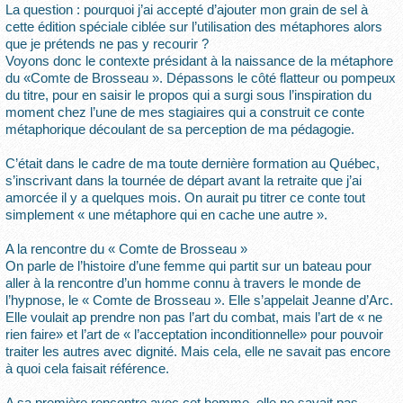
La question : pourquoi j’ai accepté d’ajouter mon grain de sel à
cette édition spéciale ciblée sur l’utilisation des métaphores alors
que je prétends ne pas y recourir ?
Voyons donc le contexte présidant à la naissance de la métaphore
du «Comte de Brosseau ». Dépassons le côté flatteur ou pompeux
du titre, pour en saisir le propos qui a surgi sous l’inspiration du
moment chez l’une de mes stagiaires qui a construit ce conte
métaphorique découlant de sa perception de ma pédagogie.
C’était dans le cadre de ma toute dernière formation au Québec,
s’inscrivant dans la tournée de départ avant la retraite que j’ai
amorcée il y a quelques mois. On aurait pu titrer ce conte tout
simplement « une métaphore qui en cache une autre ».
A la rencontre du « Comte de Brosseau »
On parle de l’histoire d’une femme qui partit sur un bateau pour
aller à la rencontre d’un homme connu à travers le monde de
l’hypnose, le « Comte de Brosseau ». Elle s’appelait Jeanne d’Arc.
Elle voulait ap prendre non pas l’art du combat, mais l’art de « ne
rien faire» et l’art de « l’acceptation inconditionnelle» pour pouvoir
traiter les autres avec dignité. Mais cela, elle ne savait pas encore
à quoi cela faisait référence.
A sa première rencontre avec cet homme, elle ne savait pas