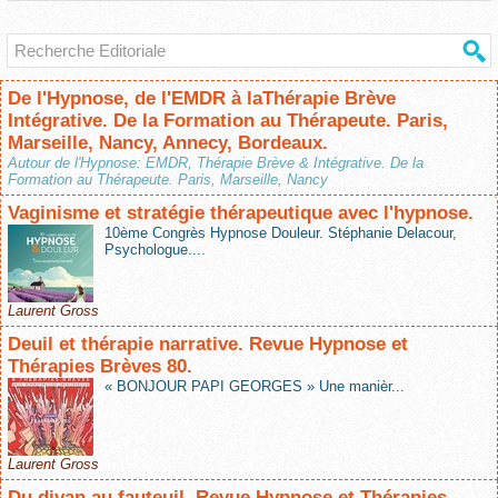
De l'Hypnose, de l'EMDR à laThérapie Brève
Intégrative. De la Formation au Thérapeute. Paris,
Marseille, Nancy, Annecy, Bordeaux.
Autour de l'Hypnose: EMDR, Thérapie Brève & Intégrative. De la
Formation au Thérapeute. Paris, Marseille, Nancy
Vaginisme et stratégie thérapeutique avec l'hypnose.
10ème Congrès Hypnose Douleur. Stéphanie Delacour,
Psychologue....
Laurent Gross
Deuil et thérapie narrative. Revue Hypnose et
Thérapies Brèves 80.
« BONJOUR PAPI GEORGES » Une manièr...
Laurent Gross
Du divan au fauteuil. Revue Hypnose et Thérapies