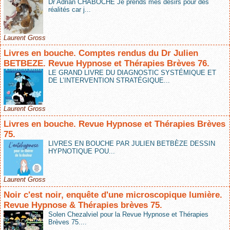
Dr Adrian CHABOCHE Je prends mes désirs pour des
réalités car j...
Laurent Gross
Livres en bouche. Comptes rendus du Dr Julien
BETBEZE. Revue Hypnose et Thérapies Brèves 76.
LE GRAND LIVRE DU DIAGNOSTIC SYSTÉMIQUE ET
DE L’INTERVENTION STRATÉGIQUE...
Laurent Gross
Livres en bouche. Revue Hypnose et Thérapies Brèves
75.
LIVRES EN BOUCHE PAR JULIEN BETBÈZE DESSIN
HYPNOTIQUE POU...
Laurent Gross
Noir c'est noir, enquête d'une microscopique lumière.
Revue Hypnose & Thérapies brèves 75.
Solen Chezalviel pour la Revue Hypnose et Thérapies
Brèves 75....