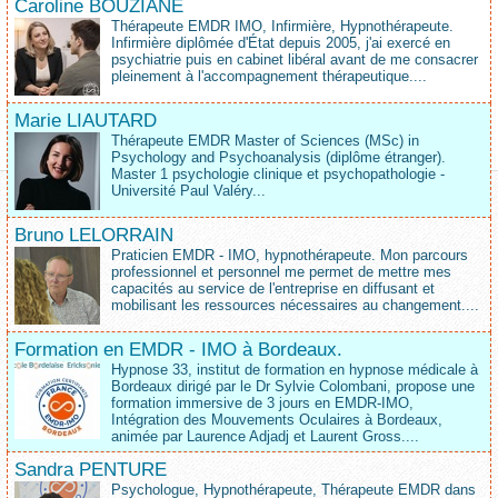
Caroline BOUZIANE
Thérapeute EMDR IMO, Infirmière, Hypnothérapeute.
Infirmière diplômée d'État depuis 2005, j'ai exercé en
psychiatrie puis en cabinet libéral avant de me consacrer
pleinement à l'accompagnement thérapeutique....
Marie LIAUTARD
Thérapeute EMDR Master of Sciences (MSc) in
Psychology and Psychoanalysis (diplôme étranger).
Master 1 psychologie clinique et psychopathologie -
Université Paul Valéry...
Bruno LELORRAIN
Praticien EMDR - IMO, hypnothérapeute. Mon parcours
professionnel et personnel me permet de mettre mes
capacités au service de l'entreprise en diffusant et
mobilisant les ressources nécessaires au changement....
Formation en EMDR - IMO à Bordeaux.
Hypnose 33, institut de formation en hypnose médicale à
Bordeaux dirigé par le Dr Sylvie Colombani, propose une
formation immersive de 3 jours en EMDR-IMO,
Intégration des Mouvements Oculaires à Bordeaux,
animée par Laurence Adjadj et Laurent Gross....
Sandra PENTURE
Psychologue, Hypnothérapeute, Thérapeute EMDR dans