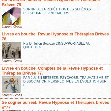
Brèves 79.
SORTIR DE LA RÉPÉTITION DES SCHÉMAS
RELATIONNELS ANTÉRIEURS....
Laurent Gross
Livres en bouche. Revue Hypnose et Thérapies Brèves
78.
Par Dr Julien Betbeze L’INSUPPORTABLE AU
QUOTIDIEN....
Laurent Gross
Livres en bouche. Comptes de la Revue Hypnose et
Thérapies Brèves 77.
PAR JULIEN BETBEZE: PSYCHOSE, TRAUMATISME ET
DISSOCIATION. PERSPECTIVES EN ÉVOLUTION SUR
L...
Laurent Gross
Se cogner au réel. Revue Hypnose et Thérapies brèves
n°77