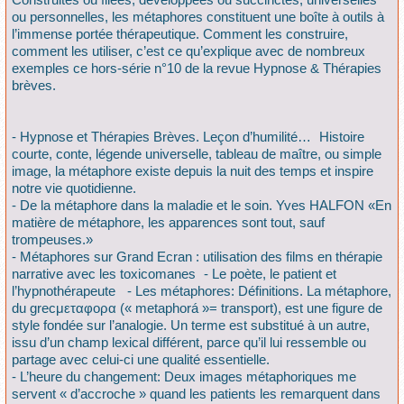
ou personnelles, les métaphores constituent une boîte à outils à
l’immense portée thérapeutique. Comment les construire,
comment les utiliser, c’est ce qu’explique avec de nombreux
exemples ce hors-série n°10 de la revue Hypnose & Thérapies
brèves.
- Hypnose et Thérapies Brèves. Leçon d’humilité… Histoire
courte, conte, légende universelle, tableau de maître, ou simple
image, la métaphore existe depuis la nuit des temps et inspire
notre vie quotidienne.
- De la métaphore dans la maladie et le soin. Yves HALFON «En
matière de métaphore, les apparences sont tout, sauf
trompeuses.»
- Métaphores sur Grand Ecran : utilisation des films en thérapie
narrative avec les toxicomanes - Le poète, le patient et
l’hypnothérapeute - Les métaphores: Définitions. La métaphore,
du grecμεταφορα (« metaphorá »= transport), est une figure de
style fondée sur l’analogie. Un terme est substitué à un autre,
issu d’un champ lexical différent, parce qu’il lui ressemble ou
partage avec celui-ci une qualité essentielle.
- L’heure du changement: Deux images métaphoriques me
servent « d’accroche » quand les patients les remarquent dans