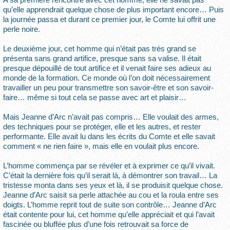
qu’elle apprendrait quelque chose de plus important encore… Puis
la journée passa et durant ce premier jour, le Comte lui offrit une
perle noire.
Le deuxième jour, cet homme qui n’était pas très grand se
présenta sans grand artifice, presque sans sa valise. Il était
presque dépouillé de tout artifice et il venait faire ses adieux au
monde de la formation. Ce monde où l’on doit nécessairement
travailler un peu pour transmettre son savoir-être et son savoir-
faire… même si tout cela se passe avec art et plaisir…
Mais Jeanne d’Arc n’avait pas compris… Elle voulait des armes,
des techniques pour se protéger, elle et les autres, et rester
performante. Elle avait lu dans les écrits du Comte et elle savait
comment « ne rien faire », mais elle en voulait plus encore.
L’homme commença par se révéler et à exprimer ce qu’il vivait.
C’était la dernière fois qu’il serait là, à démontrer son travail… La
tristesse monta dans ses yeux et là, il se produisit quelque chose.
Jeanne d’Arc saisit sa perle attachée au cou et la roula entre ses
doigts. L’homme reprit tout de suite son contrôle… Jeanne d’Arc
était contente pour lui, cet homme qu’elle appréciait et qui l’avait
fascinée ou bluffée plus d’une fois retrouvait sa force de