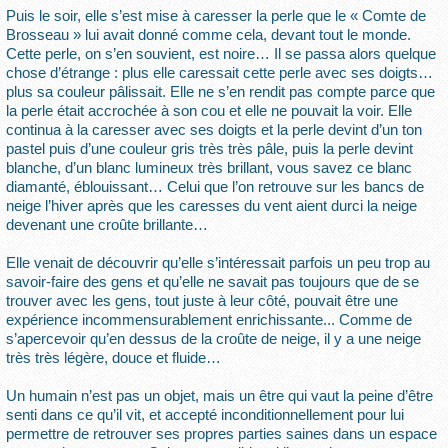
Puis le soir, elle s’est mise à caresser la perle que le « Comte de
Brosseau » lui avait donné comme cela, devant tout le monde.
Cette perle, on s’en souvient, est noire… Il se passa alors quelque
chose d’étrange : plus elle caressait cette perle avec ses doigts…
plus sa couleur pâlissait. Elle ne s’en rendit pas compte parce que
la perle était accrochée à son cou et elle ne pouvait la voir. Elle
continua à la caresser avec ses doigts et la perle devint d’un ton
pastel puis d’une couleur gris très très pâle, puis la perle devint
blanche, d’un blanc lumineux très brillant, vous savez ce blanc
diamanté, éblouissant… Celui que l’on retrouve sur les bancs de
neige l’hiver après que les caresses du vent aient durci la neige
devenant une croûte brillante…
Elle venait de découvrir qu’elle s’intéressait parfois un peu trop au
savoir-faire des gens et qu’elle ne savait pas toujours que de se
trouver avec les gens, tout juste à leur côté, pouvait être une
expérience incommensurablement enrichissante... Comme de
s’apercevoir qu’en dessus de la croûte de neige, il y a une neige
très très légère, douce et fluide…
Un humain n’est pas un objet, mais un être qui vaut la peine d’être
senti dans ce qu’il vit, et accepté inconditionnellement pour lui
permettre de retrouver ses propres parties saines dans un espace