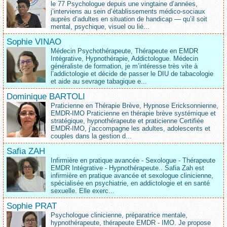
le 77 Psychologue depuis une vingtaine d’années,
j’interviens au sein d’établissements médico‑sociaux
auprès d’adultes en situation de handicap — qu’il soit
mental, psychique, visuel ou lié...
Sophie VINAO
Médecin Psychothérapeute, Thérapeute en EMDR
Intégrative, Hypnothérapie, Addictologue. Médecin
généraliste de formation, je m’intéresse très vite à
l’addictologie et décide de passer le DIU de tabacologie
et aide au sevrage tabagique e...
Dominique BARTOLI
Praticienne en Thérapie Brève, Hypnose Ericksonnienne,
EMDR-IMO Praticienne en thérapie brève systémique et
stratégique, hypnothérapeute et praticienne Certifiée
EMDR-IMO, j’accompagne les adultes, adolescents et
couples dans la gestion d...
Safia ZAH
Infirmière en pratique avancée - Sexologue - Thérapeute
EMDR Intégrative - Hypnothérapeute.. Safia Zah est
infirmière en pratique avancée et sexologue clinicienne,
spécialisée en psychiatrie, en addictologie et en santé
sexuelle. Elle exerc...
Sophie PRAT
Psychologue clinicienne, préparatrice mentale,
hypnothérapeute, thérapeute EMDR - IMO. Je propose