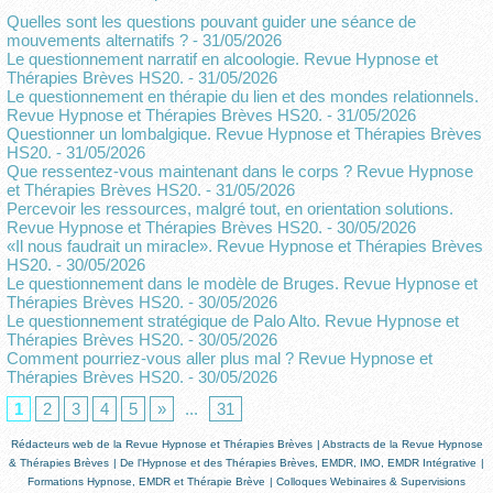
Quelles sont les questions pouvant guider une séance de
mouvements alternatifs ?
- 31/05/2026
Le questionnement narratif en alcoologie. Revue Hypnose et
Thérapies Brèves HS20.
- 31/05/2026
Le questionnement en thérapie du lien et des mondes relationnels.
Revue Hypnose et Thérapies Brèves HS20.
- 31/05/2026
Questionner un lombalgique. Revue Hypnose et Thérapies Brèves
HS20.
- 31/05/2026
Que ressentez-vous maintenant dans le corps ? Revue Hypnose
et Thérapies Brèves HS20.
- 31/05/2026
Percevoir les ressources, malgré tout, en orientation solutions.
Revue Hypnose et Thérapies Brèves HS20.
- 30/05/2026
«Il nous faudrait un miracle». Revue Hypnose et Thérapies Brèves
HS20.
- 30/05/2026
Le questionnement dans le modèle de Bruges. Revue Hypnose et
Thérapies Brèves HS20.
- 30/05/2026
Le questionnement stratégique de Palo Alto. Revue Hypnose et
Thérapies Brèves HS20.
- 30/05/2026
Comment pourriez-vous aller plus mal ? Revue Hypnose et
Thérapies Brèves HS20.
- 30/05/2026
1
2
3
4
5
»
...
31
Rédacteurs web de la Revue Hypnose et Thérapies Brèves
|
Abstracts de la Revue Hypnose
& Thérapies Brèves
|
De l'Hypnose et des Thérapies Brèves, EMDR, IMO, EMDR Intégrative
|
Formations Hypnose, EMDR et Thérapie Brève
|
Colloques Webinaires & Supervisions