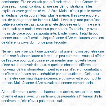
combattant. Elle ne voulait pas qu’il soit triste… Le « Comte de
Brosseau » continua donc à faire ses démonstrations, à les
expliquer avec générosité et... à être. Mais il n’était plus le même
en dedans. Le discours n’était plus le même. Il essaya encore un
peu de partager son for intérieur. Mais il était trop tard puisqu’une
petite étincelle de castration avait été déposée en lui… Il ne se le
permettait plus mais il continua pour autant. Toutefois, il y avait
moins de place pour sa spontanéité. Evidemment, il était là pour
donner tout ce qu’il avait puisque Jeanne d’Arc et d’autres venaient
de différents pays du monde pour l’écouter.
Ne rien faire » pendant que quelqu’un vit une émotion peut être une
prémisse à laisser l’autre « être », un peu comme si vous lui offriez
de l’espace pour qu’il puisse expérimenter une nouvelle façon
d’être ou de recevoir des autres quelque chose de différent, de
nouveau, de transformateur. Il peut être sain d’être un combattant
et d’être porté dans sa vulnérabilité par ses auditeurs. Cela peut
même être une magnifique expérience du savoir-être pour tout le
monde. Mais Jeanne d’Arc n’avait pas encore compris cela.
Alors, elle repartit avec son bateau, ses armes, ses larmes, son
charme et aussi avec un sentiment désagréable à l’intérieur d’elle,
sentiment qu’elle n’avait pas encore saisi.