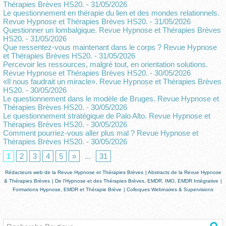
Thérapies Brèves HS20.
- 31/05/2026
Le questionnement en thérapie du lien et des mondes relationnels.
Revue Hypnose et Thérapies Brèves HS20.
- 31/05/2026
Questionner un lombalgique. Revue Hypnose et Thérapies Brèves
HS20.
- 31/05/2026
Que ressentez-vous maintenant dans le corps ? Revue Hypnose
et Thérapies Brèves HS20.
- 31/05/2026
Percevoir les ressources, malgré tout, en orientation solutions.
Revue Hypnose et Thérapies Brèves HS20.
- 30/05/2026
«Il nous faudrait un miracle». Revue Hypnose et Thérapies Brèves
HS20.
- 30/05/2026
Le questionnement dans le modèle de Bruges. Revue Hypnose et
Thérapies Brèves HS20.
- 30/05/2026
Le questionnement stratégique de Palo Alto. Revue Hypnose et
Thérapies Brèves HS20.
- 30/05/2026
Comment pourriez-vous aller plus mal ? Revue Hypnose et
Thérapies Brèves HS20.
- 30/05/2026
1
2
3
4
5
»
...
31
Rédacteurs web de la Revue Hypnose et Thérapies Brèves
|
Abstracts de la Revue Hypnose
& Thérapies Brèves
|
De l'Hypnose et des Thérapies Brèves, EMDR, IMO, EMDR Intégrative
|
Formations Hypnose, EMDR et Thérapie Brève
|
Colloques Webinaires & Supervisions