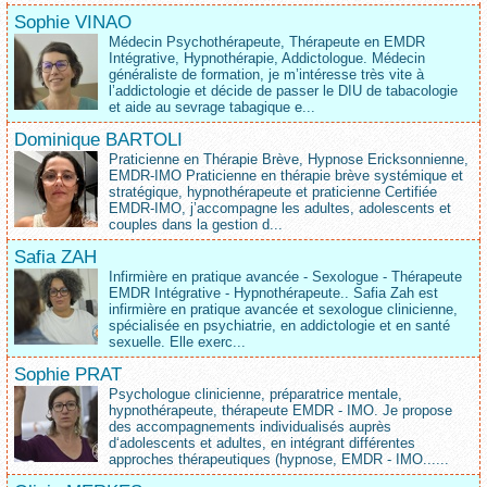
Sophie VINAO
Médecin Psychothérapeute, Thérapeute en EMDR
Intégrative, Hypnothérapie, Addictologue. Médecin
généraliste de formation, je m’intéresse très vite à
l’addictologie et décide de passer le DIU de tabacologie
et aide au sevrage tabagique e...
Dominique BARTOLI
Praticienne en Thérapie Brève, Hypnose Ericksonnienne,
EMDR-IMO Praticienne en thérapie brève systémique et
stratégique, hypnothérapeute et praticienne Certifiée
EMDR-IMO, j’accompagne les adultes, adolescents et
couples dans la gestion d...
Safia ZAH
Infirmière en pratique avancée - Sexologue - Thérapeute
EMDR Intégrative - Hypnothérapeute.. Safia Zah est
infirmière en pratique avancée et sexologue clinicienne,
spécialisée en psychiatrie, en addictologie et en santé
sexuelle. Elle exerc...
Sophie PRAT
Psychologue clinicienne, préparatrice mentale,
hypnothérapeute, thérapeute EMDR - IMO. Je propose
des accompagnements individualisés auprès
d‘adolescents et adultes, en intégrant différentes
approches thérapeutiques (hypnose, EMDR - IMO......