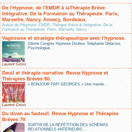
De l'Hypnose, de l'EMDR à laThérapie Brève
Intégrative. De la Formation au Thérapeute. Paris,
Marseille, Nancy, Annecy, Bordeaux.
Autour de l'Hypnose: EMDR, Thérapie Brève & Intégrative. De la
Formation au Thérapeute. Paris, Marseille, Nancy
Vaginisme et stratégie thérapeutique avec l'hypnose.
10ème Congrès Hypnose Douleur. Stéphanie Delacour,
Psychologue....
Laurent Gross
Deuil et thérapie narrative. Revue Hypnose et
Thérapies Brèves 80.
« BONJOUR PAPI GEORGES » Une manièr...
Laurent Gross
Du divan au fauteuil. Revue Hypnose et Thérapies
Brèves 79.
SORTIR DE LA RÉPÉTITION DES SCHÉMAS
RELATIONNELS ANTÉRIEURS....