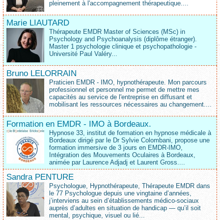
pleinement à l'accompagnement thérapeutique....
Marie LIAUTARD
Thérapeute EMDR Master of Sciences (MSc) in
Psychology and Psychoanalysis (diplôme étranger).
Master 1 psychologie clinique et psychopathologie -
Université Paul Valéry...
Bruno LELORRAIN
Praticien EMDR - IMO, hypnothérapeute. Mon parcours
professionnel et personnel me permet de mettre mes
capacités au service de l'entreprise en diffusant et
mobilisant les ressources nécessaires au changement....
Formation en EMDR - IMO à Bordeaux.
Hypnose 33, institut de formation en hypnose médicale à
Bordeaux dirigé par le Dr Sylvie Colombani, propose une
formation immersive de 3 jours en EMDR-IMO,
Intégration des Mouvements Oculaires à Bordeaux,
animée par Laurence Adjadj et Laurent Gross....
Sandra PENTURE
Psychologue, Hypnothérapeute, Thérapeute EMDR dans
le 77 Psychologue depuis une vingtaine d’années,
j’interviens au sein d’établissements médico‑sociaux
auprès d’adultes en situation de handicap — qu’il soit
mental, psychique, visuel ou lié...