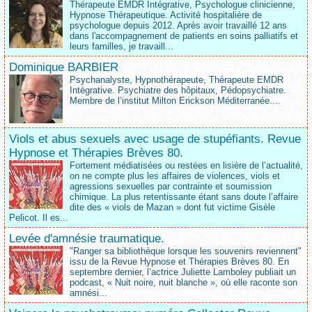
Thérapeute EMDR Intégrative, Psychologue clinicienne,
Hypnose Thérapeutique. Activité hospitalière de
psychologue depuis 2012. Après avoir travaillé 12 ans
dans l'accompagnement de patients en soins palliatifs et
leurs familles, je travaill...
Dominique BARBIER
Psychanalyste, Hypnothérapeute, Thérapeute EMDR
Intégrative. Psychiatre des hôpitaux, Pédopsychiatre.
Membre de l’institut Milton Erickson Méditerranée....
Viols et abus sexuels avec usage de stupéfiants. Revue
Hypnose et Thérapies Brèves 80.
Fortement médiatisées ou restées en lisière de l’actualité,
on ne compte plus les affaires de violences, viols et
agressions sexuelles par contrainte et soumission
chimique. La plus retentissante étant sans doute l’affaire
dite des « viols de Mazan » dont fut victime Gisèle
Pelicot. Il es...
Levée d'amnésie traumatique.
"Ranger sa bibliothèque lorsque les souvenirs reviennent"
issu de la Revue Hypnose et Thérapies Brèves 80. En
septembre dernier, l’actrice Juliette Lamboley publiait un
podcast, « Nuit noire, nuit blanche », où elle raconte son
amnési...