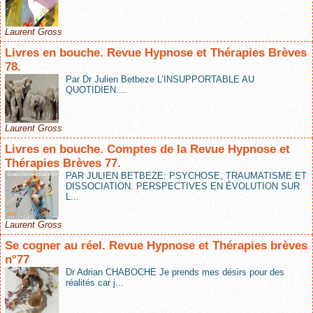
Laurent Gross
Livres en bouche. Revue Hypnose et Thérapies Brèves
78.
Par Dr Julien Betbeze L’INSUPPORTABLE AU
QUOTIDIEN....
Laurent Gross
Livres en bouche. Comptes de la Revue Hypnose et
Thérapies Brèves 77.
PAR JULIEN BETBEZE: PSYCHOSE, TRAUMATISME ET
DISSOCIATION. PERSPECTIVES EN ÉVOLUTION SUR
L...
Laurent Gross
Se cogner au réel. Revue Hypnose et Thérapies brèves
n°77
Dr Adrian CHABOCHE Je prends mes désirs pour des
réalités car j...