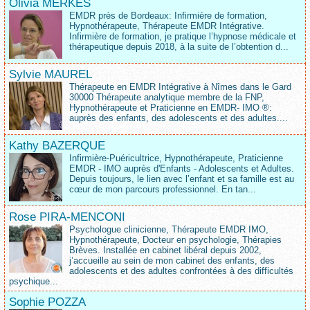
Olivia MERKES
EMDR près de Bordeaux: Infirmière de formation,
Hypnothérapeute, Thérapeute EMDR Intégrative.
Infirmière de formation, je pratique l’hypnose médicale et
thérapeutique depuis 2018, à la suite de l’obtention d...
Sylvie MAUREL
Thérapeute en EMDR Intégrative à Nîmes dans le Gard
30000 Thérapeute analytique membre de la FNP,
Hypnothérapeute et Praticienne en EMDR- IMO ®:
auprès des enfants, des adolescents et des adultes....
Kathy BAZERQUE
Infirmière-Puéricultrice, Hypnothérapeute, Praticienne
EMDR - IMO auprès d'Enfants - Adolescents et Adultes.
Depuis toujours, le lien avec l’enfant et sa famille est au
cœur de mon parcours professionnel. En tan...
Rose PIRA-MENCONI
Psychologue clinicienne, Thérapeute EMDR IMO,
Hypnothérapeute, Docteur en psychologie, Thérapies
Brèves. Installée en cabinet libéral depuis 2002,
j’accueille au sein de mon cabinet des enfants, des
adolescents et des adultes confrontées à des difficultés
psychique...
Sophie POZZA