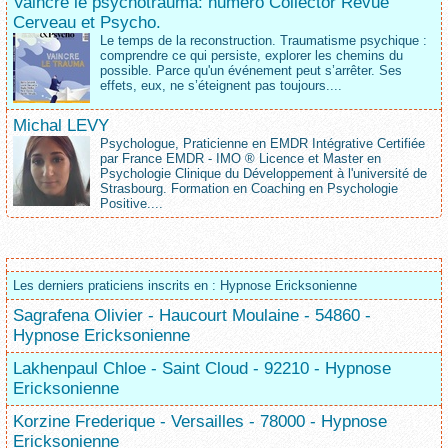
Vaincre le psychotrauma: numéro Collector Revue
Cerveau et Psycho.
Le temps de la reconstruction. Traumatisme psychique :
comprendre ce qui persiste, explorer les chemins du
possible. Parce qu'un événement peut s’arrêter. Ses
effets, eux, ne s’éteignent pas toujours....
Michal LEVY
Psychologue, Praticienne en EMDR Intégrative Certifiée
par France EMDR - IMO ® Licence et Master en
Psychologie Clinique du Développement à l'université de
Strasbourg. Formation en Coaching en Psychologie
Positive....
Les derniers praticiens inscrits en : Hypnose Ericksonienne
Sagrafena Olivier - Haucourt Moulaine - 54860 -
Hypnose Ericksonienne
Lakhenpaul Chloe - Saint Cloud - 92210 - Hypnose
Ericksonienne
Korzine Frederique - Versailles - 78000 - Hypnose
Ericksonienne