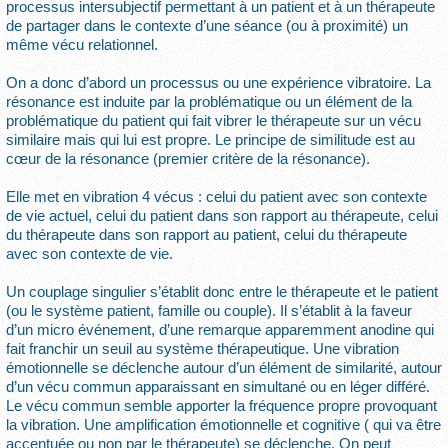
processus intersubjectif permettant à un patient et à un thérapeute
de partager dans le contexte d’une séance (ou à proximité) un
même vécu relationnel.
On a donc d’abord un processus ou une expérience vibratoire. La
résonance est induite par la problématique ou un élément de la
problématique du patient qui fait vibrer le thérapeute sur un vécu
similaire mais qui lui est propre. Le principe de similitude est au
cœur de la résonance (premier critère de la résonance).
Elle met en vibration 4 vécus : celui du patient avec son contexte
de vie actuel, celui du patient dans son rapport au thérapeute, celui
du thérapeute dans son rapport au patient, celui du thérapeute
avec son contexte de vie.
Un couplage singulier s’établit donc entre le thérapeute et le patient
(ou le système patient, famille ou couple). Il s’établit à la faveur
d’un micro événement, d’une remarque apparemment anodine qui
fait franchir un seuil au système thérapeutique. Une vibration
émotionnelle se déclenche autour d’un élément de similarité, autour
d’un vécu commun apparaissant en simultané ou en léger différé.
Le vécu commun semble apporter la fréquence propre provoquant
la vibration. Une amplification émotionnelle et cognitive ( qui va être
accentuée ou non par le thérapeute) se déclenche. On peut