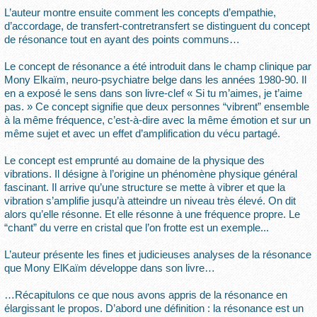
L’auteur montre ensuite comment les concepts d’empathie,
d’accordage, de transfert-contretransfert se distinguent du concept
de résonance tout en ayant des points communs…
Le concept de résonance a été introduit dans le champ clinique par
Mony Elkaïm, neuro-psychiatre belge dans les années 1980-90. Il
en a exposé le sens dans son livre-clef « Si tu m’aimes, je t’aime
pas. » Ce concept signifie que deux personnes “vibrent” ensemble
à la même fréquence, c’est-à-dire avec la même émotion et sur un
même sujet et avec un effet d’amplification du vécu partagé.
Le concept est emprunté au domaine de la physique des
vibrations. Il désigne à l’origine un phénomène physique général
fascinant. Il arrive qu’une structure se mette à vibrer et que la
vibration s’amplifie jusqu’à atteindre un niveau très élevé. On dit
alors qu’elle résonne. Et elle résonne à une fréquence propre. Le
“chant” du verre en cristal que l’on frotte est un exemple...
L’auteur présente les fines et judicieuses analyses de la résonance
que Mony ElKaïm développe dans son livre…
…Récapitulons ce que nous avons appris de la résonance en
élargissant le propos. D’abord une définition : la résonance est un