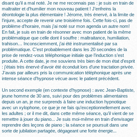
disant qu’il a mal noté. Je ne me reconnais pas : je suis en train de
maltraiter et d’humilier mon nouveau patient ! J’enfreins la
déontologie la plus élémentaire ! Jérome, très énervé, à la limite de
l’injure, accepte de revenir une troisième fois. Cette fois-ci, pas de
problème d’horaire, mais j’ai noté sur mon agenda un autre nom!
En fait, je suis en train de résonner avec mon patient de la même
problématique que celle dont il souffre : maltraitance, humiliation,
trahison… Inconsciemment, j’ai été instrumentalisé par sa
problématique. C’est probablement dans les 20 secondes de la
prise de rendez-vous téléphonique initiale que l’induction s’est
produite. A cette date, je me souviens très bien de mon état d’esprit
: j’étais très énervé d’avoir été éconduit lors d’une tractation privée.
J’avais par ailleurs pris la communication téléphonique après une
intense séance d’hypnose vécue avec le patient précédent.
Un second exemple (en contexte d’hypnose) : avec Jean-Baptiste,
jeune homme de 30 ans, suivi pour des problèmes alimentaires
depuis un an, je me surprends à faire une induction hypnotique
avec un xylophone, ce que je ne fais qu’exceptionnellement avec
les adultes ; or il me dit, dans cette même séance, qu’il vient de se
remettre à jouer du piano... Je suis moi-même en train d’envisager
reprendre des leçons de piano ; la séance se poursuit dans une
sorte de jubilation partagée, dégageant une forte énergie...