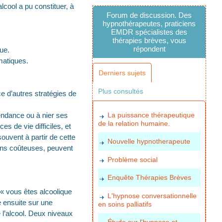
lcool a pu constituer, à
Forum de discussion. Des
hypnothérapeutes, praticiens
EMDR spécialistes des
thérapies brèves, vous
répondent
ue.
matiques.
Derniers sujets
Plus consultés
e d’autres stratégies de
pendance ou à nier ses
La puissance thérapeutique
de la relation humaine.
es de vie difficiles, et
souvent à partir de cette
Nouvelle hypnotherapeute
ins coûteuses, peuvent
Problème social
Enquête Thérapies Brèves
: « vous êtes alcoolique
L'hypnose conversationnelle
re ensuite sur une
en soins palliatifs
e l’alcool. Deux niveaux
Étude sur l'hypnose et