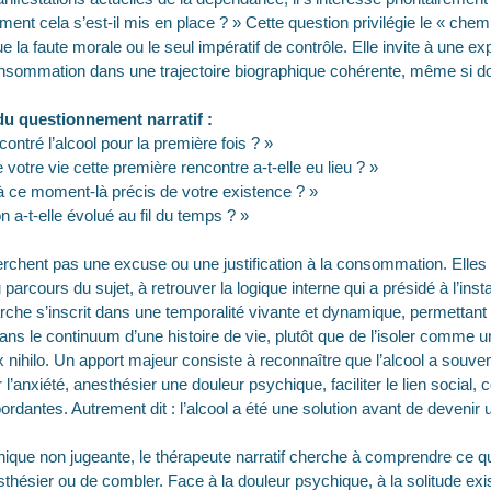
mment cela s’est-il mis en place ? » Cette question privilégie le « chem
ue la faute morale ou le seul impératif de contrôle. Elle invite à une ex
onsommation dans une trajectoire biographique cohérente, même si d
du questionnement narratif :
ntré l’alcool pour la première fois ? »
votre vie cette première rencontre a-t-elle eu lieu ? »
 à ce moment-là précis de votre existence ? »
 a-t-elle évolué au fil du temps ? »
rchent pas une excuse ou une justification à la consommation. Elles v
parcours du sujet, à retrouver la logique interne qui a présidé à l’inst
he s’inscrit dans une temporalité vivante et dynamique, permettant 
ns le continuum d’une histoire de vie, plutôt que de l’isoler comme
nihilo. Un apport majeur consiste à reconnaître que l’alcool a souven
r l’anxiété, anesthésier une douleur psychique, faciliter le lien social,
rdantes. Autrement dit : l’alcool a été une solution avant de devenir
nique non jugeante, le thérapeute narratif cherche à comprendre ce qu
sthésier ou de combler. Face à la douleur psychique, à la solitude exis