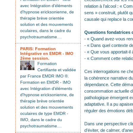
avec Intégration d'éléments
relation à l’alcool : « Co
d'hypnose ericksonienne, de
sens » construit, plutôt q
thérapie brève orientée
causale qui replace la c
solution et des mouvements
oculaires, dans le cadre du
Questions fondatrices 
psychotraumatisme....
- « Quand avez-vous renco
- « Dans quel contexte de 
PARIS: Formation
- « Que vous apportait-il
Intégrative en EMDR - IMO
2ème session.
- « Comment cette relation
Formation
Certifiante et validée
Ces interrogations ne che
par France EMDR IMO ®.
la cohérence narrative du 
Formation en EMDR - IMO
dépendance. Cette démarc
avec Intégration d'éléments
consommation actuelle da
d'hypnose ericksonienne, de
pathologique émergent ex 
thérapie brève orientée
adaptative. Il a pu apaise
solution et des mouvements
réguler des émotions débo
oculaires de type EMDR -
IMO, dans le cadre du
Dans une perspective cli
psychotraumatisme....
d’éviter, de calmer, d’ane