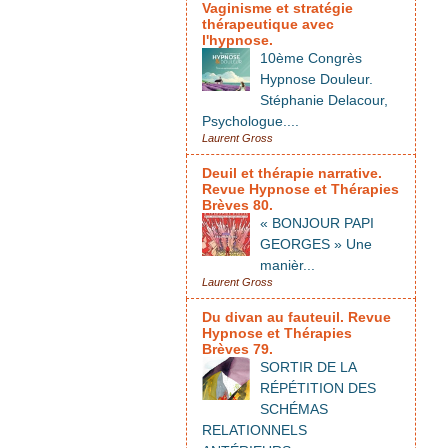
Vaginisme et stratégie
thérapeutique avec
l'hypnose.
10ème Congrès
Hypnose Douleur.
Stéphanie Delacour,
Psychologue....
Laurent Gross
Deuil et thérapie narrative.
Revue Hypnose et Thérapies
Brèves 80.
« BONJOUR PAPI
GEORGES » Une
manièr...
Laurent Gross
Du divan au fauteuil. Revue
Hypnose et Thérapies
Brèves 79.
SORTIR DE LA
RÉPÉTITION DES
SCHÉMAS
RELATIONNELS