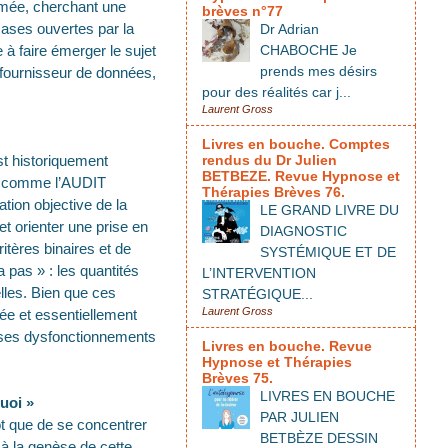
rmée, cherchant une
brèves n°77
 cases ouvertes par la
Dr Adrian
 à faire émerger le sujet
CHABOCHE Je
prends mes désirs
n fournisseur de données,
pour des réalités car j...
Laurent Gross
Livres en bouche. Comptes
est historiquement
rendus du Dr Julien
BETBEZE. Revue Hypnose et
sés comme l’AUDIT
Thérapies Brèves 76.
tion objective de la
LE GRAND LIVRE DU
t orienter une prise en
DIAGNOSTIC
tères binaires et de
SYSTÉMIQUE ET DE
 pas » : les quantités
L’INTERVENTION
elles. Bien que ces
STRATÉGIQUE...
Laurent Gross
tée et essentiellement
par ses dysfonctionnements
Livres en bouche. Revue
Hypnose et Thérapies
Brèves 75.
LIVRES EN BOUCHE
uoi »
PAR JULIEN
ôt que de se concentrer
BETBÈZE DESSIN
 à la genèse de cette