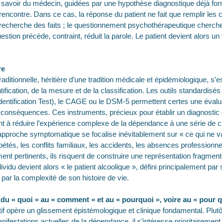
e savoir du médecin, guidées par une hypothèse diagnostique déjà fo
 rencontre. Dans ce cas, la réponse du patient ne fait que remplir les
e recherche des faits ; le questionnement psychothérapeutique cherche
estion précède, contraint, réduit la parole. Le patient devient alors u
re
raditionnelle, héritière d’une tradition médicale et épidémiologique, s’
ntification, de la mesure et de la classification. Les outils standardi
entification Test), le CAGE ou le DSM-5 permettent certes une évalua
onséquences. Ces instruments, précieux pour établir un diagnostic e
t à réduire l’expérience complexe de la dépendance à une série de cri
e approche symptomatique se focalise inévitablement sur « ce qui ne va
pétés, les conflits familiaux, les accidents, les absences professionn
ent pertinents, ils risquent de construire une représentation fragmen
individu devient alors « le patient alcoolique », défini principalement 
 par la complexité de son histoire de vie.
: du « quoi » au « comment » et au « pourquoi », voire au « pour q
if opère un glissement épistémologique et clinique fondamental. Plut
ifestations actuelles de la dépendance, il s’intéresse prioritairement