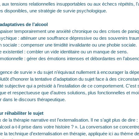
aux tensions relationnelles insupportables ou aux échecs répétés, l’a
s disponibles, une stratégie de survie psychologique.
daptatives de l’alcool
: apaiser temporairement une anxiété chronique ou des crises de paniq
sychique : atténuer une souffrance dépressive ou des souvenirs trau
on sociale : compenser une timidité invalidante ou une phobie sociale.
 existentiel : combler un vide identitaire ou un manque de sens.
émotionnelle : gérer des émotions intenses et débordantes en l’absenc
ligence de survie » du sujet n’équivaut nullement à encourager la dé
 plutôt d’honorer la tentative d’adaptation du sujet face à des circonstanc
ité subjective qui a présidé à l’installation de ce comportement. C’est 
e et respectueuse que d’autres solutions, plus fonctionnelles et mo
 dans le discours thérapeutique.
r réhabiliter le sujet
de la thérapie narrative est l’externalisation. Il ne s’agit plus de dire 
’alcool a-t-il prise dans votre histoire ? ». La conversation se concent
de la technique d’externalisation en thérapie, appliquée ici au thème d