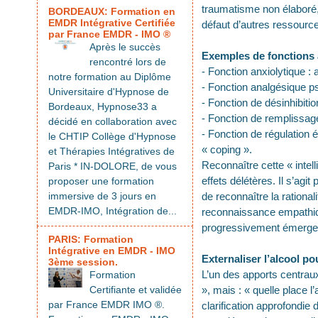
traumatisme non élaboré, 
BORDEAUX: Formation en
EMDR Intégrative Certifiée
défaut d’autres ressource
par France EMDR - IMO ®
Après le succès
Exemples de fonctions a
rencontré lors de
- Fonction anxiolytique 
notre formation au Diplôme
- Fonction analgésique p
Universitaire d'Hypnose de
- Fonction de désinhibiti
Bordeaux, Hypnose33 a
- Fonction de remplissage
décidé en collaboration avec
- Fonction de régulation 
le CHTIP Collège d'Hypnose
« coping ».
et Thérapies Intégratives de
Reconnaître cette « intel
Paris * IN-DOLORE, de vous
effets délétères. Il s’agit
proposer une formation
immersive de 3 jours en
de reconnaître la rational
EMDR-IMO, Intégration de...
reconnaissance empathiqu
progressivement émerger
PARIS: Formation
Intégrative en EMDR - IMO
Externaliser l’alcool pou
3ème session.
L’un des apports centraux 
Formation
Certifiante et validée
», mais : « quelle place l
par France EMDR IMO ®.
clarification approfondie 