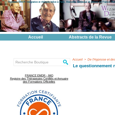
Hypnose EMDR Intégrative et thérapie brève à Paris, Marseille, Bordeaux et ailleurs en France. R
Hypnose Thérapeutique, Thérapie
Accueil
Abstracts de la Revue
Accueil
>
De l'Hypnose et de
Le questionnement n
FRANCE EMDR - IMO
Registre des Thérapeutes Certifiés et Annuaire
des Formations Officielles