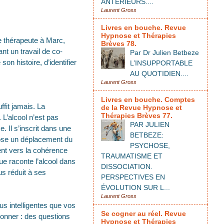
ANTÉRIEURS....
Laurent Gross
Livres en bouche. Revue
Hypnose et Thérapies
e thérapeute à Marc,
Brèves 78.
nt un travail de co-
Par Dr Julien Betbeze
on histoire, d’identifier
L’INSUPPORTABLE
AU QUOTIDIEN....
Laurent Gross
Livres en bouche. Comptes
ffit jamais. La
de la Revue Hypnose et
Thérapies Brèves 77.
L’alcool n’est pas
PAR JULIEN
 Il s’inscrit dans une
BETBEZE:
pose un déplacement du
PSYCHOSE,
nt vers la cohérence
TRAUMATISME ET
ue raconte l’alcool dans
DISSOCIATION.
us réduit à ses
PERSPECTIVES EN
ÉVOLUTION SUR L...
Laurent Gross
s intelligentes que vos
Se cogner au réel. Revue
tionner : des questions
Hypnose et Thérapies