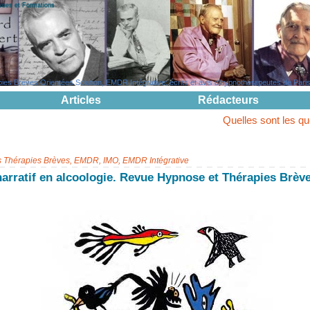
evues et Formations
s Brèves Orientées Solution, EMDR Intégrative: écrits et avis d'hypnothérapeutes de Paris, 
Articles
Rédacteurs
Quelles sont les questions pouva
s Thérapies Brèves, EMDR, IMO, EMDR Intégrative
arratif en alcoologie. Revue Hypnose et Thérapies Brèv