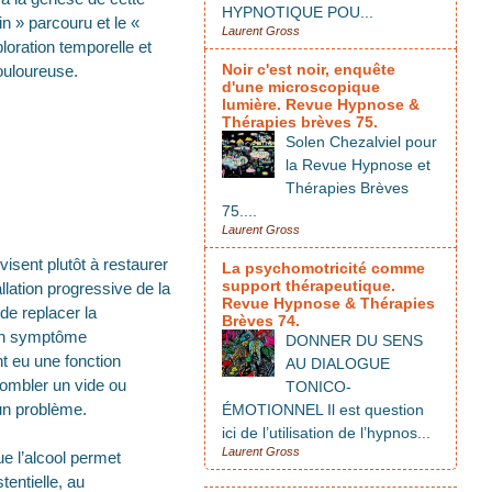
HYPNOTIQUE POU...
in » parcouru et le «
Laurent Gross
ploration temporelle et
Noir c'est noir, enquête
ouloureuse.
d'une microscopique
lumière. Revue Hypnose &
Thérapies brèves 75.
Solen Chezalviel pour
la Revue Hypnose et
Thérapies Brèves
75....
Laurent Gross
isent plutôt à restaurer
La psychomotricité comme
support thérapeutique.
allation progressive de la
Revue Hypnose & Thérapies
de replacer la
Brèves 74.
 un symptôme
DONNER DU SENS
t eu une fonction
AU DIALOGUE
 combler un vide ou
TONICO-
 un problème.
ÉMOTIONNEL Il est question
ici de l’utilisation de l’hypnos...
Laurent Gross
e l’alcool permet
tentielle, au