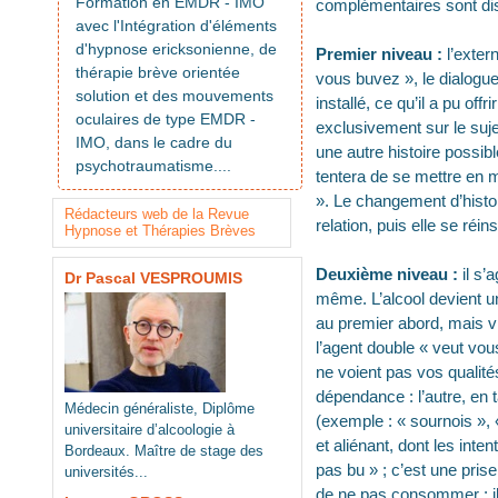
Formation en EMDR - IMO
complémentaires sont di
avec l'Intégration d'éléments
d'hypnose ericksonienne, de
Premier niveau :
l’exter
thérapie brève orientée
vous buvez », le dialogue
solution et des mouvements
installé, ce qu’il a pu of
oculaires de type EMDR -
exclusivement sur le suje
IMO, dans le cadre du
une autre histoire possib
psychotraumatisme....
tentera de se mettre en m
». Le changement d’histoi
Rédacteurs web de la Revue
relation, puis elle se réin
Hypnose et Thérapies Brèves
Deuxième niveau :
il s’
Dr Pascal VESPROUMIS
même. L’alcool devient un
au premier abord, mais vis
l’agent double « veut vo
ne voient pas vos qualité
dépendance : l’autre, en t
Médecin généraliste, Diplôme
(exemple : « sournois », «
universitaire d’alcoologie à
et aliénant, dont les inte
Bordeaux. Maître de stage des
pas bu » ; c’est une prise
universités...
de ne pas consommer : il f