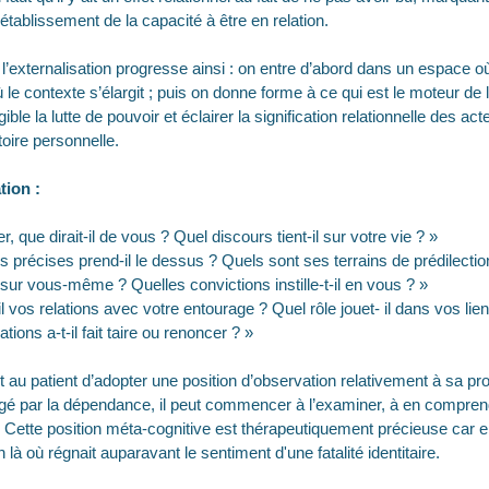
établissement de la capacité à être en relation.
’externalisation progresse ainsi : on entre d’abord dans un espace où l
le contexte s’élargit ; puis on donne forme à ce qui est le moteur de 
igible la lutte de pouvoir et éclairer la signification relationnelle des 
toire personnelle.
tion :
ler, que dirait-il de vous ? Quel discours tient-il sur votre vie ? »
ns précises prend-il le dessus ? Quels sont ses terrains de prédilectio
e sur vous-même ? Quelles convictions instille-t-il en vous ? »
 vos relations avec votre entourage ? Quel rôle jouet- il dans vos liens
tions a-t-il fait taire ou renoncer ? »
au patient d’adopter une position d’observation relativement à sa pro
rgé par la dépendance, il peut commencer à l’examiner, à en compre
es. Cette position méta-cognitive est thérapeutiquement précieuse car e
n là où régnait auparavant le sentiment d'une fatalité identitaire.