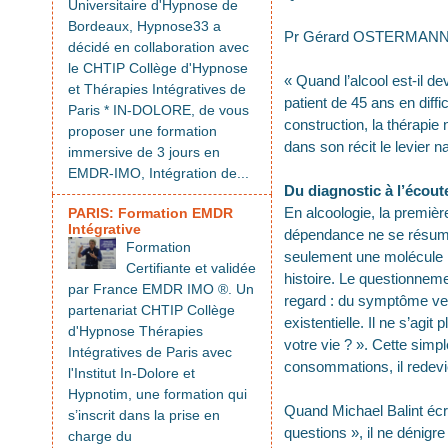
Universitaire d'Hypnose de
Bordeaux, Hypnose33 a
Pr Gérard OSTERMAN
décidé en collaboration avec
le CHTIP Collège d'Hypnose
« Quand l’alcool est-il 
et Thérapies Intégratives de
patient de 45 ans en diffi
Paris * IN-DOLORE, de vous
construction, la thérapie 
proposer une formation
dans son récit le levier 
immersive de 3 jours en
EMDR-IMO, Intégration de...
Du diagnostic à l’écoute
En alcoologie, la premièr
PARIS: Formation EMDR
Intégrative
dépendance ne se résume
Formation
seulement une molécule : 
Certifiante et validée
histoire. Le questionnem
par France EMDR IMO ®. Un
regard : du symptôme ve
partenariat CHTIP Collège
existentielle. Il ne s’ag
d'Hypnose Thérapies
votre vie ? ». Cette simpl
Intégratives de Paris avec
consommations, il redevi
l'Institut In-Dolore et
Hypnotim, une formation qui
Quand Michael Balint écr
s’inscrit dans la prise en
questions », il ne dénigre
charge du