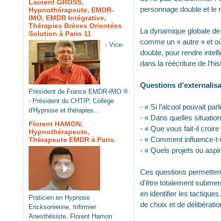
Laurent GROSS,
personnage double et le r
Hypnothérapeute, EMDR-
IMO, EMDR Intégrative,
Thérapies Brèves Orientées
La dynamique globale de l
Solution à Paris 11
comme un « autre » et où 
- Vice-
double, pour rendre intell
dans la réécriture de l’his
Questions d’externalisa
Président de France EMDR-IMO ®
- Président du CHTIP, Collège
- « Si l’alcool pouvait par
d'Hypnose et thérapies...
- « Dans quelles situatio
Florent HAMON,
- « Que vous fait-il croir
Hypnothérapeute,
- « Comment influence-t-il
Thérapeute EMDR à Paris.
- « Quels projets ou aspira
Ces questions permettent 
d’être totalement subme
en identifier les tactiqu
Praticien en Hypnose
de choix et de délibératio
Ericksonienne, Infirmier
Anesthésiste, Florent Hamon