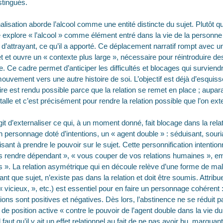
stingués.
nalisation aborde l’alcool comme une entité distincte du sujet. Plutôt q
 explore « l’alcool » comme élément entré dans la vie de la personne 
frir d’attrayant, ce qu’il a apporté. Ce déplacement narratif rompt avec 
t et ouvre un « contexte plus large », nécessaire pour réintroduire de
le. Ce cadre permet d’anticiper les difficultés et blocages qui survien
ouvement vers une autre histoire de soi. L’objectif est déjà d’esquisse
re est rendu possible parce que la relation se remet en place ; auparav
stalle et c’est précisément pour rendre la relation possible que l’on ext
agit d’externaliser ce qui, à un moment donné, fait blocage dans la rela
 personnage doté d’intentions, un « agent double » : séduisant, souri
ant à prendre le pouvoir sur le sujet. Cette personnification intentionn
us rendre dépendant », « vous couper de vos relations humaines », e
s ». La relation asymétrique qui en découle relève d’une forme de mal
ant que sujet, n’existe pas dans la relation et doit être soumis. Attribue
 vicieux, », etc.) est essentiel pour en faire un personnage cohérent : d
ntions sont positives et négatives. Dès lors, l’abstinence ne se réduit pa
 de position active « contre le pouvoir de l’agent double dans la vie du s
aut qu’il y ait un effet relationnel au fait de ne pas avoir bu, marquant 