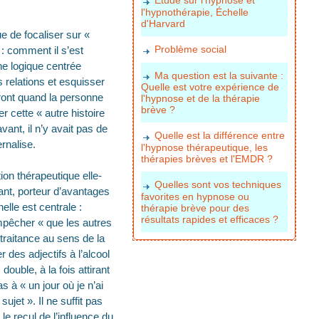
l'hypnothérapie, Échelle
d'Harvard
ue de focaliser sur «
Problème social
: comment il s’est
une logique centrée
Ma question est la suivante :
s relations et esquisser
Quelle est votre expérience de
dront quand la personne
l'hypnose et de la thérapie
brève ?
r cette « autre histoire
ant, il n’y avait pas de
Quelle est la différence entre
ernalise.
l'hypnose thérapeutique, les
thérapies brèves et l'EMDR ?
tion thérapeutique elle-
Quelles sont vos techniques
ant, porteur d’avantages
favorites en hypnose ou
elle est centrale :
thérapie brève pour des
résultats rapides et efficaces ?
mpêcher « que les autres
traitance au sens de la
r des adjectifs à l’alcool
ouble, à la fois attirant
s à « un jour où je n’ai
ujet ». Il ne suffit pas
le recul de l’influence du