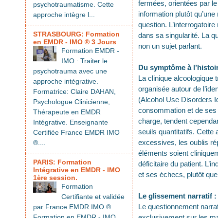
fermées, orientées par l
psychotraumatisme. Cette
information plutôt qu’une
approche intègre l...
question. L’interrogatoir
STRASBOURG: Formation
dans sa singularité. La qu
en EMDR - IMO ® 3 Jours
non un sujet parlant.
Formation EMDR -
IMO : Traiter le
Du symptôme à l’histoi
psychotrauma avec une
La clinique alcoologique t
approche intégrative.
organisée autour de l’ide
Formatrice: Claire DAHAN,
(Alcohol Use Disorders Id
Psychologue Clinicienne,
consommation et de ses c
Thérapeute en EMDR
charge, tendent cependan
Intégrative. Enseignante
seuils quantitatifs. Cett
Certifiée France EMDR IMO
excessives, les oublis ré
®....
éléments soient cliniquem
PARIS: Formation
déficitaire du patient. L’
Intégrative en EMDR - IMO
et ses échecs, plutôt que
1ère session.
Formation
Le glissement narratif 
Certifiante et validée
Le questionnement narrat
par France EMDR IMO ®.
Formation en EMDR - IMO
exclusivement sur les man