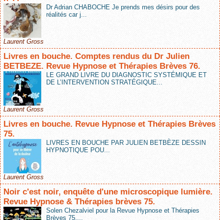
Dr Adrian CHABOCHE Je prends mes désirs pour des
réalités car j...
Laurent Gross
Livres en bouche. Comptes rendus du Dr Julien
BETBEZE. Revue Hypnose et Thérapies Brèves 76.
LE GRAND LIVRE DU DIAGNOSTIC SYSTÉMIQUE ET
DE L’INTERVENTION STRATÉGIQUE...
Laurent Gross
Livres en bouche. Revue Hypnose et Thérapies Brèves
75.
LIVRES EN BOUCHE PAR JULIEN BETBÈZE DESSIN
HYPNOTIQUE POU...
Laurent Gross
Noir c'est noir, enquête d'une microscopique lumière.
Revue Hypnose & Thérapies brèves 75.
Solen Chezalviel pour la Revue Hypnose et Thérapies
Brèves 75....