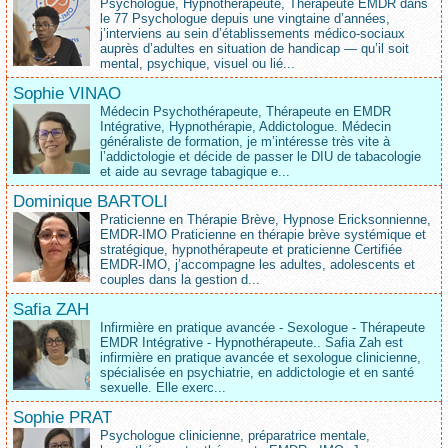
Psychologue, Hypnothérapeute, Thérapeute EMDR dans
le 77 Psychologue depuis une vingtaine d’années,
j’interviens au sein d’établissements médico‑sociaux
auprès d’adultes en situation de handicap — qu’il soit
mental, psychique, visuel ou lié...
Sophie VINAO
Médecin Psychothérapeute, Thérapeute en EMDR
Intégrative, Hypnothérapie, Addictologue. Médecin
généraliste de formation, je m’intéresse très vite à
l’addictologie et décide de passer le DIU de tabacologie
et aide au sevrage tabagique e...
Dominique BARTOLI
Praticienne en Thérapie Brève, Hypnose Ericksonnienne,
EMDR-IMO Praticienne en thérapie brève systémique et
stratégique, hypnothérapeute et praticienne Certifiée
EMDR-IMO, j’accompagne les adultes, adolescents et
couples dans la gestion d...
Safia ZAH
Infirmière en pratique avancée - Sexologue - Thérapeute
EMDR Intégrative - Hypnothérapeute.. Safia Zah est
infirmière en pratique avancée et sexologue clinicienne,
spécialisée en psychiatrie, en addictologie et en santé
sexuelle. Elle exerc...
Sophie PRAT
Psychologue clinicienne, préparatrice mentale,