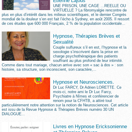
Etienne Lajous
UNE PRISON, UNE CAGE …REELLE OU
VIRTUELLE ? La fibromyalgie rencontre de
plus en plus d’intérêt dans les milieux scientifiques, et le dernier Congrès
mondial de la douleur s’en est fait l’écho à Sydney, en août 2005. Il ressort
de ces études que 600 000 Français, 2 % de la population occidentale...
Hypnose, Thérapies Brèves et
Sexualité
Couple sulfureux s’il en est, l’hypnose et la
sexologie s’inscrivent dans la prise en
charge psychothérapique des patients
souffrant au plus profond de leur intimité.
Comme dans tout mariage, chacun arrive avec son « sac à dos » : son
histoire, sa structure, son inconscient, son caractère,...
Hypnose et Neurosciences.
Dr Luc FARCY, Dr Adrien LORETTE. Ce
mois-ci, notre ami le Dr Luc Farcy,
Psychiatre à Nîmes et conférencier de
renom pour la CFHTB, a attiré tout
particulièrement notre attention sur la notion de Neurosciences. Cet article
est issu de la Revue Hypnose & Thérapies Brèves numéro 30 UN
DIALOGUE...
Livres en Hypnose Ericksonienne