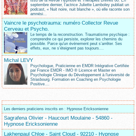
issu de la Revue Hypnose et Thérapies Brèves 80. En
septembre dernier, l’actrice Juliette Lamboley publiait un
podcast, « Nuit noire, nuit blanche », où elle raconte son
amnési...
Vaincre le psychotrauma: numéro Collector Revue
Cerveau et Psycho.
Le temps de la reconstruction. Traumatisme psychique :
comprendre ce qui persiste, explorer les chemins du
possible. Parce qu'un événement peut s’arrêter. Ses
effets, eux, ne s’éteignent pas toujours....
Michal LEVY
Psychologue, Praticienne en EMDR Intégrative Certifiée
par France EMDR - IMO ® Licence et Master en
Psychologie Clinique du Développement à l'université de
Strasbourg. Formation en Coaching en Psychologie
Positive....
Les derniers praticiens inscrits en : Hypnose Ericksonienne
Sagrafena Olivier - Haucourt Moulaine - 54860 -
Hypnose Ericksonienne
Lakhenpaul Chloe - Saint Cloud - 92210 - Hypnose