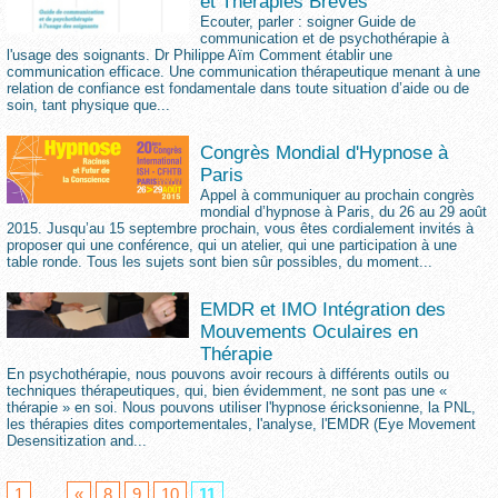
et Thérapies Brèves
Ecouter, parler : soigner Guide de
communication et de psychothérapie à
l'usage des soignants. Dr Philippe Aïm Comment établir une
communication efficace. Une communication thérapeutique menant à une
relation de confiance est fondamentale dans toute situation d’aide ou de
soin, tant physique que...
Congrès Mondial d'Hypnose à
Paris
Appel à communiquer au prochain congrès
mondial d’hypnose à Paris, du 26 au 29 août
2015. Jusqu’au 15 septembre prochain, vous êtes cordialement invités à
proposer qui une conférence, qui un atelier, qui une participation à une
table ronde. Tous les sujets sont bien sûr possibles, du moment...
EMDR et IMO Intégration des
Mouvements Oculaires en
Thérapie
En psychothérapie, nous pouvons avoir recours à différents outils ou
techniques thérapeutiques, qui, bien évidemment, ne sont pas une «
thérapie » en soi. Nous pouvons utiliser l'hypnose éricksonienne, la PNL,
les thérapies dites comportementales, l'analyse, l'EMDR (Eye Movement
Desensitization and...
1
...
«
8
9
10
11