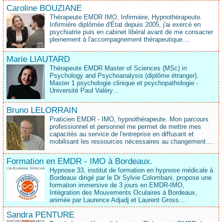
Caroline BOUZIANE
Thérapeute EMDR IMO, Infirmière, Hypnothérapeute.
Infirmière diplômée d'État depuis 2005, j'ai exercé en
psychiatrie puis en cabinet libéral avant de me consacrer
pleinement à l'accompagnement thérapeutique....
Marie LIAUTARD
Thérapeute EMDR Master of Sciences (MSc) in
Psychology and Psychoanalysis (diplôme étranger).
Master 1 psychologie clinique et psychopathologie -
Université Paul Valéry...
Bruno LELORRAIN
Praticien EMDR - IMO, hypnothérapeute. Mon parcours
professionnel et personnel me permet de mettre mes
capacités au service de l'entreprise en diffusant et
mobilisant les ressources nécessaires au changement....
Formation en EMDR - IMO à Bordeaux.
Hypnose 33, institut de formation en hypnose médicale à
Bordeaux dirigé par le Dr Sylvie Colombani, propose une
formation immersive de 3 jours en EMDR-IMO,
Intégration des Mouvements Oculaires à Bordeaux,
animée par Laurence Adjadj et Laurent Gross....
Sandra PENTURE