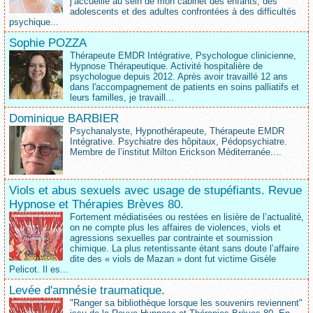
j’accueille au sein de mon cabinet des enfants, des
adolescents et des adultes confrontées à des difficultés
psychique...
Sophie POZZA
Thérapeute EMDR Intégrative, Psychologue clinicienne,
Hypnose Thérapeutique. Activité hospitalière de
psychologue depuis 2012. Après avoir travaillé 12 ans
dans l'accompagnement de patients en soins palliatifs et
leurs familles, je travaill...
Dominique BARBIER
Psychanalyste, Hypnothérapeute, Thérapeute EMDR
Intégrative. Psychiatre des hôpitaux, Pédopsychiatre.
Membre de l’institut Milton Erickson Méditerranée....
Viols et abus sexuels avec usage de stupéfiants. Revue
Hypnose et Thérapies Brèves 80.
Fortement médiatisées ou restées en lisière de l’actualité,
on ne compte plus les affaires de violences, viols et
agressions sexuelles par contrainte et soumission
chimique. La plus retentissante étant sans doute l’affaire
dite des « viols de Mazan » dont fut victime Gisèle
Pelicot. Il es...
Levée d'amnésie traumatique.
"Ranger sa bibliothèque lorsque les souvenirs reviennent"