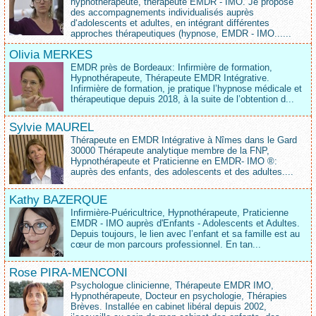
hypnothérapeute, thérapeute EMDR - IMO. Je propose
des accompagnements individualisés auprès
d‘adolescents et adultes, en intégrant différentes
approches thérapeutiques (hypnose, EMDR - IMO......
Olivia MERKES
EMDR près de Bordeaux: Infirmière de formation,
Hypnothérapeute, Thérapeute EMDR Intégrative.
Infirmière de formation, je pratique l’hypnose médicale et
thérapeutique depuis 2018, à la suite de l’obtention d...
Sylvie MAUREL
Thérapeute en EMDR Intégrative à Nîmes dans le Gard
30000 Thérapeute analytique membre de la FNP,
Hypnothérapeute et Praticienne en EMDR- IMO ®:
auprès des enfants, des adolescents et des adultes....
Kathy BAZERQUE
Infirmière-Puéricultrice, Hypnothérapeute, Praticienne
EMDR - IMO auprès d'Enfants - Adolescents et Adultes.
Depuis toujours, le lien avec l’enfant et sa famille est au
cœur de mon parcours professionnel. En tan...
Rose PIRA-MENCONI
Psychologue clinicienne, Thérapeute EMDR IMO,
Hypnothérapeute, Docteur en psychologie, Thérapies
Brèves. Installée en cabinet libéral depuis 2002,