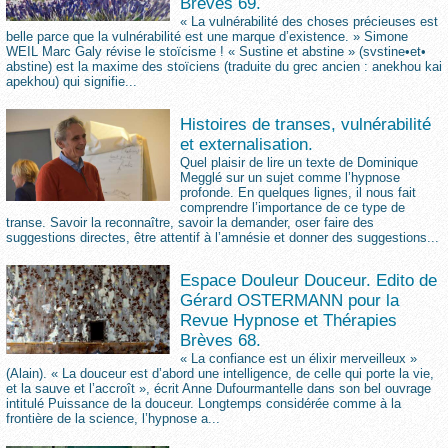
Brèves 69.
« La vulnérabilité des choses précieuses est
belle parce que la vulnérabilité est une marque d’existence. » Simone
WEIL Marc Galy révise le stoïcisme ! « Sustine et abstine » (svstine•et•
abstine) est la maxime des stoïciens (traduite du grec ancien : anekhou kai
apekhou) qui signifie...
Histoires de transes, vulnérabilité
et externalisation.
Quel plaisir de lire un texte de Dominique
Megglé sur un sujet comme l’hypnose
profonde. En quelques lignes, il nous fait
comprendre l’importance de ce type de
transe. Savoir la reconnaître, savoir la demander, oser faire des
suggestions directes, être attentif à l’amnésie et donner des suggestions...
Espace Douleur Douceur. Edito de
Gérard OSTERMANN pour la
Revue Hypnose et Thérapies
Brèves 68.
« La confiance est un élixir merveilleux »
(Alain). « La douceur est d’abord une intelligence, de celle qui porte la vie,
et la sauve et l’accroît », écrit Anne Dufourmantelle dans son bel ouvrage
intitulé Puissance de la douceur. Longtemps considérée comme à la
frontière de la science, l’hypnose a...