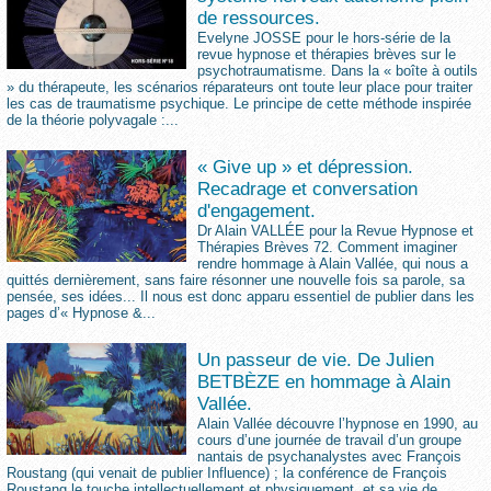
de ressources.
Evelyne JOSSE pour le hors-série de la
revue hypnose et thérapies brèves sur le
psychotraumatisme. Dans la « boîte à outils
» du thérapeute, les scénarios réparateurs ont toute leur place pour traiter
les cas de traumatisme psychique. Le principe de cette méthode inspirée
de la théorie polyvagale :...
« Give up » et dépression.
Recadrage et conversation
d'engagement.
Dr Alain VALLÉE pour la Revue Hypnose et
Thérapies Brèves 72. Comment imaginer
rendre hommage à Alain Vallée, qui nous a
quittés dernièrement, sans faire résonner une nouvelle fois sa parole, sa
pensée, ses idées... Il nous est donc apparu essentiel de publier dans les
pages d’« Hypnose &...
Un passeur de vie. De Julien
BETBÈZE en hommage à Alain
Vallée.
Alain Vallée découvre l’hypnose en 1990, au
cours d’une journée de travail d’un groupe
nantais de psychanalystes avec François
Roustang (qui venait de publier Influence) ; la conférence de François
Roustang le touche intellectuellement et physiquement, et sa vie de