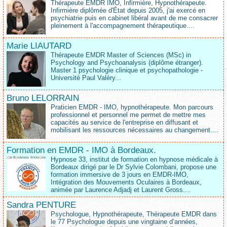
Thérapeute EMDR IMO, Infirmière, Hypnothérapeute.
Infirmière diplômée d'État depuis 2005, j'ai exercé en
psychiatrie puis en cabinet libéral avant de me consacrer
pleinement à l'accompagnement thérapeutique....
Marie LIAUTARD
Thérapeute EMDR Master of Sciences (MSc) in
Psychology and Psychoanalysis (diplôme étranger).
Master 1 psychologie clinique et psychopathologie -
Université Paul Valéry...
Bruno LELORRAIN
Praticien EMDR - IMO, hypnothérapeute. Mon parcours
professionnel et personnel me permet de mettre mes
capacités au service de l'entreprise en diffusant et
mobilisant les ressources nécessaires au changement....
Formation en EMDR - IMO à Bordeaux.
Hypnose 33, institut de formation en hypnose médicale à
Bordeaux dirigé par le Dr Sylvie Colombani, propose une
formation immersive de 3 jours en EMDR-IMO,
Intégration des Mouvements Oculaires à Bordeaux,
animée par Laurence Adjadj et Laurent Gross....
Sandra PENTURE
Psychologue, Hypnothérapeute, Thérapeute EMDR dans
le 77 Psychologue depuis une vingtaine d’années,