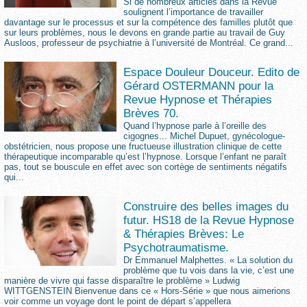
Si de nombreux articles dans la Revue
soulignent l’importance de travailler
davantage sur le processus et sur la compétence des familles plutôt que
sur leurs problèmes, nous le devons en grande partie au travail de Guy
Ausloos, professeur de psychiatrie à l’université de Montréal. Ce grand...
Espace Douleur Douceur. Edito de
Gérard OSTERMANN pour la
Revue Hypnose et Thérapies
Brèves 70.
Quand l’hypnose parle à l’oreille des
cigognes... Michel Dupuet, gynécologue-
obstétricien, nous propose une fructueuse illustration clinique de cette
thérapeutique incomparable qu’est l’hypnose. Lorsque l’enfant ne paraît
pas, tout se bouscule en effet avec son cortège de sentiments négatifs
qui...
Construire des belles images du
futur. HS18 de la Revue Hypnose
& Thérapies Brèves: Le
Psychotraumatisme.
Dr Emmanuel Malphettes. « La solution du
problème que tu vois dans la vie, c’est une
manière de vivre qui fasse disparaître le problème » Ludwig
WITTGENSTEIN Bienvenue dans ce « Hors-Série » que nous aimerions
voir comme un voyage dont le point de départ s’appellera