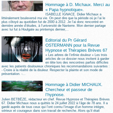
Hommage à D. Michaux. Merci au
« Papa hypnotique».
ISABELLE IGNACE. Didier Michaux a
littéralement bouleversé ma vie. On peut dire que la période où je l’ai le
plus côtoyé au quotidien fut de 2000 à 2012. Je l’ai donc rencontré en
dernière année d’études, à l’université de Nanterre. Mon dernier partage
avec lui fut à Houlgate au printemps dernier,...
Editorial du Pr Gérard
OSTERMANN pour la Revue
Hypnose et Thérapies Brèves 67
« Les arbres de l’infinie douleur » Les trois
articles de ce dossier nous invitent à garder
en tête lors des rencontres parfois difficiles
avec les patients douloureux chroniques les recommandations suivantes :
- Croire à la réalité de la douleur. Respecter la plainte et son mode de
présentation. -...
Hommage à Didier MICHAUX.
Chercheur et passeur de
l’hypnose.
Julien BETBÈZE, rédacteur en chef. Revue Hypnose et Thérapies Brèves
67. Didier Michaux nous a quittés le 24 juillet 2022 à l’âge de 78 ans. Il a
gardé auprès de tous ceux qui l’ont connu l’image d’un homme intègre,
sérieux et courageux dans son travail de recherche. Alors qu’il était