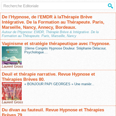
De l'Hypnose, de l'EMDR à laThérapie Brève
Intégrative. De la Formation au Thérapeute. Paris,
Marseille, Nancy, Annecy, Bordeaux.
Autour de l'Hypnose: EMDR, Thérapie Brève & Intégrative. De la
Formation au Thérapeute. Paris, Marseille, Nancy
Vaginisme et stratégie thérapeutique avec l'hypnose.
10ème Congrès Hypnose Douleur. Stéphanie Delacour,
Psychologue....
Laurent Gross
Deuil et thérapie narrative. Revue Hypnose et
Thérapies Brèves 80.
« BONJOUR PAPI GEORGES » Une manièr...
Laurent Gross
Du divan au fauteuil. Revue Hypnose et Thérapies
Brèves 79.