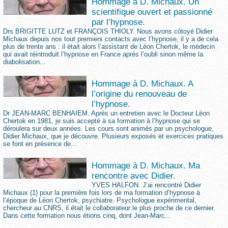
Hommage à D. Michaux. Un
scientifique ouvert et passionné
par l’hypnose.
Drs BRIGITTE LUTZ et FRANÇOIS THIOLY. Nous avons côtoyé Didier
Michaux depuis nos tout premiers contacts avec l’hypnose, il y a de cela
plus de trente ans : il était alors l’assistant de Léon Chertok, le médecin
qui avait réintroduit l’hypnose en France après l’oubli sinon même la
diabolisation...
Hommage à D. Michaux. A
l’origine du renouveau de
l’hypnose.
Dr JEAN-MARC BENHAIEM. Après un entretien avec le Docteur Léon
Chertok en 1981, je suis accepté à sa formation à l’hypnose qui se
déroulera sur deux années. Les cours sont animés par un psychologue,
Didier Michaux, que je découvre. Plusieurs exposés et exercices pratiques
se font en présence de...
Hommage à D. Michaux. Ma
rencontre avec Didier.
YVES HALFON. J’ai rencontré Didier
Michaux (1) pour la première fois lors de ma formation d’hypnose à
l’époque de Léon Chertok, psychiatre. Psychologue expérimental,
chercheur au CNRS, il était le collaborateur le plus proche de ce dernier.
Dans cette formation nous étions cinq, dont Jean-Marc...