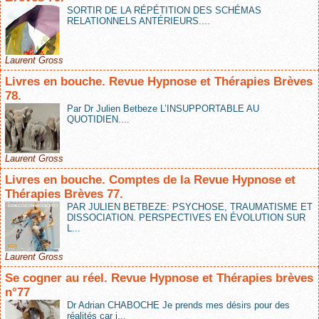
SORTIR DE LA RÉPÉTITION DES SCHÉMAS
RELATIONNELS ANTÉRIEURS....
Laurent Gross
Livres en bouche. Revue Hypnose et Thérapies Brèves
78.
Par Dr Julien Betbeze L’INSUPPORTABLE AU
QUOTIDIEN....
Laurent Gross
Livres en bouche. Comptes de la Revue Hypnose et
Thérapies Brèves 77.
PAR JULIEN BETBEZE: PSYCHOSE, TRAUMATISME ET
DISSOCIATION. PERSPECTIVES EN ÉVOLUTION SUR
L...
Laurent Gross
Se cogner au réel. Revue Hypnose et Thérapies brèves
n°77
Dr Adrian CHABOCHE Je prends mes désirs pour des
réalités car j...