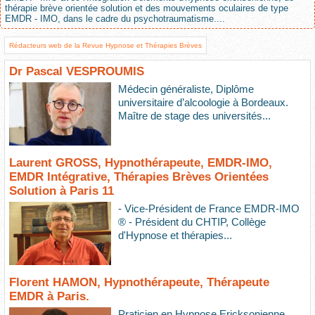
thérapie brève orientée solution et des mouvements oculaires de type
EMDR - IMO, dans le cadre du psychotraumatisme....
Rédacteurs web de la Revue Hypnose et Thérapies Brèves
Dr Pascal VESPROUMIS
Médecin généraliste, Diplôme
universitaire d’alcoologie à Bordeaux.
Maître de stage des universités...
Laurent GROSS, Hypnothérapeute, EMDR-IMO,
EMDR Intégrative, Thérapies Brèves Orientées
Solution à Paris 11
- Vice-Président de France EMDR-IMO
® - Président du CHTIP, Collège
d'Hypnose et thérapies...
Florent HAMON, Hypnothérapeute, Thérapeute
EMDR à Paris.
Praticien en Hypnose Ericksonienne,