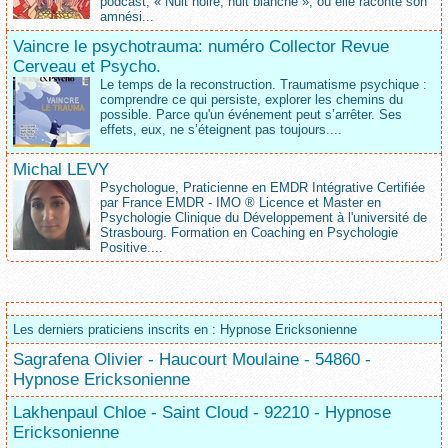
podcast, « Nuit noire, nuit blanche », où elle raconte son
amnési...
Vaincre le psychotrauma: numéro Collector Revue
Cerveau et Psycho.
Le temps de la reconstruction. Traumatisme psychique :
comprendre ce qui persiste, explorer les chemins du
possible. Parce qu'un événement peut s’arrêter. Ses
effets, eux, ne s’éteignent pas toujours....
Michal LEVY
Psychologue, Praticienne en EMDR Intégrative Certifiée
par France EMDR - IMO ® Licence et Master en
Psychologie Clinique du Développement à l'université de
Strasbourg. Formation en Coaching en Psychologie
Positive....
Les derniers praticiens inscrits en : Hypnose Ericksonienne
Sagrafena Olivier - Haucourt Moulaine - 54860 -
Hypnose Ericksonienne
Lakhenpaul Chloe - Saint Cloud - 92210 - Hypnose
Ericksonienne