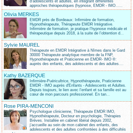
d‘adolescents et adultes, en intégrant différentes
approches thérapeutiques (hypnose, EMDR - IMO......
Olivia MERKES
EMDR près de Bordeaux: Infirmière de formation,
Hypnothérapeute, Thérapeute EMDR Intégrative.
Infirmière de formation, je pratique l’hypnose médicale et
thérapeutique depuis 2018, à la suite de l’obtention d...
Sylvie MAUREL
Thérapeute en EMDR Intégrative à Nîmes dans le Gard
30000 Thérapeute analytique membre de la FNP,
Hypnothérapeute et Praticienne en EMDR- IMO ®:
auprès des enfants, des adolescents et des adultes....
Kathy BAZERQUE
Infirmière-Puéricultrice, Hypnothérapeute, Praticienne
EMDR - IMO auprès d'Enfants - Adolescents et Adultes.
Depuis toujours, le lien avec l’enfant et sa famille est au
cœur de mon parcours professionnel. En tan...
Rose PIRA-MENCONI
Psychologue clinicienne, Thérapeute EMDR IMO,
Hypnothérapeute, Docteur en psychologie, Thérapies
Brèves. Installée en cabinet libéral depuis 2002,
j’accueille au sein de mon cabinet des enfants, des
adolescents et des adultes confrontées à des difficultés